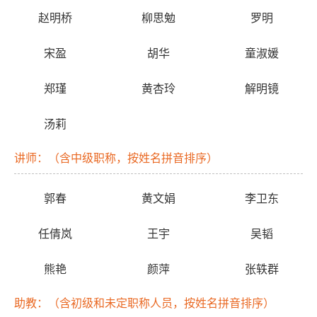
赵明桥
柳思勉
罗明
宋盈
胡华
童淑媛
郑瑾
黄杏玲
解明镜
汤莉
讲师：（含中级职称，按姓名拼音排序）
郭春
黄文娟
李卫东
任倩岚
王宇
吴韬
熊艳
颜萍
张轶群
助教：（含初级和未定职称人员，按姓名拼音排序）